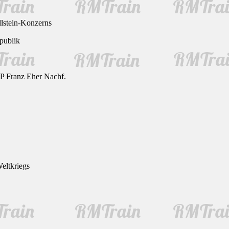
llstein-Konzerns
publik
AP Franz Eher Nachf.
eltkriegs