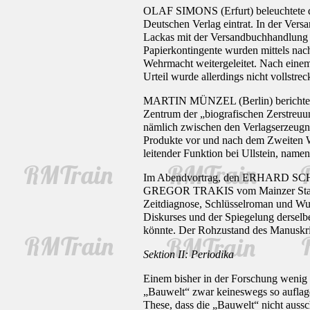
OLAF SIMONS (Erfurt) beleuchtete de
Deutschen Verlag eintrat. In der Vers
Lackas mit der Versandbuchhandlung
Papierkontingente wurden mittels nac
Wehrmacht weitergeleitet. Nach einem
Urteil wurde allerdings nicht vollstreck
MARTIN MÜNZEL (Berlin) berichtete üb
Zentrum der „biografischen Zerstreuung
nämlich zwischen den Verlagserzeugni
Produkte vor und nach dem Zweiten W
leitender Funktion bei Ullstein, nament
Im Abendvortrag, den ERHARD SCHÜTZ 
GREGOR TRAKIS vom Mainzer Staatsth
Zeitdiagnose, Schlüsselroman und Wun
Diskurses und der Spiegelung derselb
könnte. Der Rohzustand des Manuskrip
Sektion II: Periodika
Einem bisher in der Forschung weni
„Bauwelt“ zwar keineswegs so auflagens
These, dass die „Bauwelt“ nicht ausschl