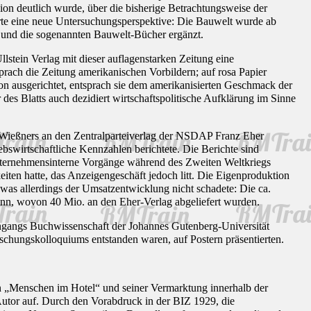
ion deutlich wurde, über die bisherige Betrachtungsweise der
erte eine neue Untersuchungsperspektive: Die Bauwelt wurde ab
 und die sogenannten Bauwelt-Bücher ergänzt.
ein Verlag mit dieser auflagenstarken Zeitung eine
sprach die Zeitung amerikanischen Vorbildern; auf rosa Papier
on ausgerichtet, entsprach sie dem amerikanisierten Geschmack der
s Blatts auch dezidiert wirtschaftspolitische Aufklärung im Sinne
 Wießners an den Zentralparteiverlag der NSDAP Franz Eher
wirtschaftliche Kennzahlen berichtete. Die Berichte sind
 unternehmensinterne Vorgänge während des Zweiten Weltkriegs
iten hatte, das Anzeigengeschäft jedoch litt. Die Eigenproduktion
 was allerdings der Umsatzentwicklung nicht schadete: Die ca.
nn, wovon 40 Mio. an den Eher-Verlag abgeliefert wurden.
iengangs Buchwissenschaft der Johannes Gutenberg-Universität
chungskolloquiums entstanden waren, auf Postern präsentierten.
Menschen im Hotel“ und seiner Vermarktung innerhalb der
Autor auf. Durch den Vorabdruck in der BIZ 1929, die