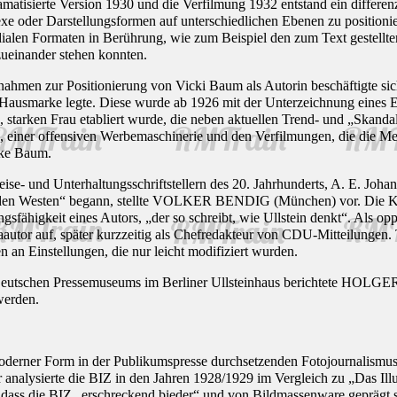
atisierte Version 1930 und die Verfilmung 1932 entstand ein differen
e oder Darstellungsformen auf unterschiedlichen Ebenen zu positionie
dialen Formaten in Berührung, wie zum Beispiel den zum Text gestellte
ueinander stehen konnten.
nahmen zur Positionierung von Vicki Baum als Autorin beschäftigte s
Hausmarke legte. Diese wurde ab 1926 mit der Unterzeichnung eines E
n, starken Frau etabliert wurde, die neben aktuellen Trend- und „Ska
e, einer offensiven Werbemaschinerie und den Verfilmungen, die die Me
rke Baum.
ise- und Unterhaltungsschriftstellern des 20. Jahrhunderts, A. E. Joha
den Westen“ begann, stellte VOLKER BENDIG (München) vor. Die Karri
sfähigkeit eines Autors, „der so schreibt, wie Ullstein denkt“. Als oppo
autor auf, später kurzzeitig als Chefredakteur von CDU-Mitteilungen.
en an Einstellungen, die nur leicht modifiziert wurden.
 Deutschen Pressemuseums im Berliner Ullsteinhaus berichtete HOLG
werden.
moderner Form in der Publikumspresse durchsetzenden Fotojournalism
nalysierte die BIZ in den Jahren 1928/1929 im Vergleich zu „Das Illust
t, dass die BIZ „erschreckend bieder“ und von Bildmassenware gepräg