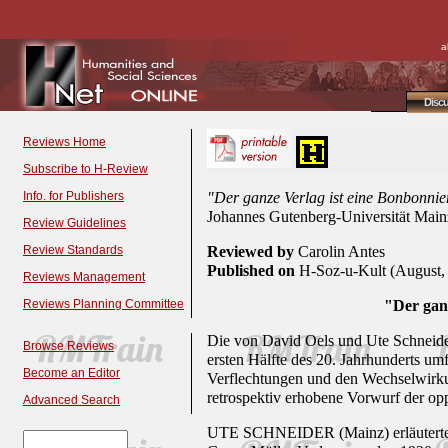
a
Disc
Reviews Home
Subscribe to H-Review
Info. for Publishers
"Der ganze Verlag ist eine Bonbonnier
Johannes Gutenberg-Universität Main
Review Guidelines
Review Standards
Reviewed by
Carolin Antes
Published on
H-Soz-u-Kult (August,
Reviews Management
Reviews Planning Committee
"Der ganz
Die von David Oels und Ute Schneider
Browse Reviews
ersten Hälfte des 20. Jahrhunderts um
Become an Editor
Verflechtungen und den Wechselwirkun
retrospektiv erhobene Vorwurf der op
Advanced Search
UTE SCHNEIDER (Mainz) erläuterte in 