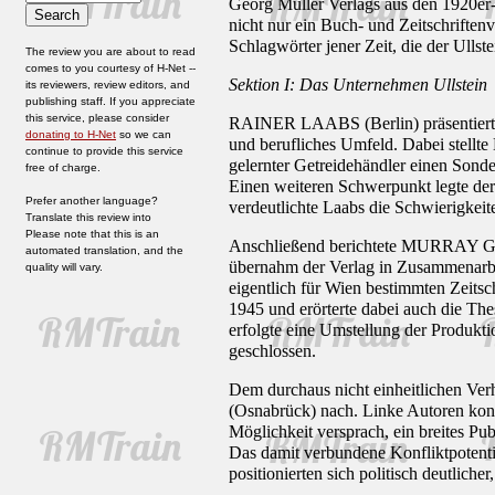
Georg Müller Verlags aus den 1920er-J
nicht nur ein Buch- und Zeitschriften
Schlagwörter jener Zeit, die der Ullst
The review you are about to read
comes to you courtesy of H-Net --
Sektion I: Das Unternehmen Ullstein
its reviewers, review editors, and
publishing staff. If you appreciate
this service, please consider
RAINER LAABS (Berlin) präsentierte b
donating to H-Net
so we can
und berufliches Umfeld. Dabei stellte
continue to provide this service
gelernter Getreidehändler einen Sonde
free of charge.
Einen weiteren Schwerpunkt legte der
Prefer another language?
verdeutlichte Laabs die Schwierigkeit
Translate this review into
Please note that this is an
Anschließend berichtete MURRAY G. H
automated translation, and the
übernahm der Verlag in Zusammenarbeit
quality will vary.
eigentlich für Wien bestimmten Zeitsc
1945 und erörterte dabei auch die Th
erfolgte eine Umstellung der Produkt
geschlossen.
Dem durchaus nicht einheitlichen Ve
(Osnabrück) nach. Linke Autoren kon
Möglichkeit versprach, ein breites Pub
Das damit verbundene Konfliktpotenti
positionierten sich politisch deutlic