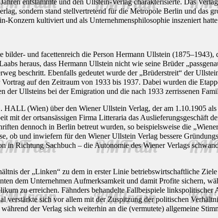
ahren entstammte und den Ullstein-Verlag charakterisierte. Das Verlag
verlag, sondern stand stellvertretend für die Metropole Berlin und das
ein-Konzern kultiviert und als Unternehmensphilosophie inszeniert hatte
ilder- und facettenreich die Person Hermann Ullstein (1875–1943), d
 Laabs heraus, dass Hermann Ullstein nicht wie seine Brüder „passgena
rweg beschritt. Ebenfalls gedeutet wurde der „Brüderstreit“ der Ullste
 Vortrag auf den Zeitraum von 1933 bis 1937. Dabei wurden die Etappen
en der Ullsteins bei der Emigration und die nach 1933 zerrissenen Famil
ALL (Wien) über den Wiener Ullstein Verlag, der am 1.10.1905 als Z
 mit der ortsansässigen Firma Litteraria das Auslieferungsgeschäft der 
hriften dennoch in Berlin betreut wurden, so beispielsweise die „Wien
ese, ob und inwiefern für den Wiener Ullstein Verlag bessere Gründung
ion in Richtung Sachbuch – die Autonomie des Wiener Verlags schwand 
rhältnis der „Linken“ zu dem in erster Linie betriebswirtschaftlic
nten dem Unternehmen Aufmerksamkeit und damit Profite sichern, wä
likum zu erreichen. Fähnders behandelte Fallbeispiele linkspolitischer A
al verstärkte sich vor allem mit der Zuspitzung der politischen Verhä
her, während der Verlag sich weiterhin an die (vermutete) allgemeine St