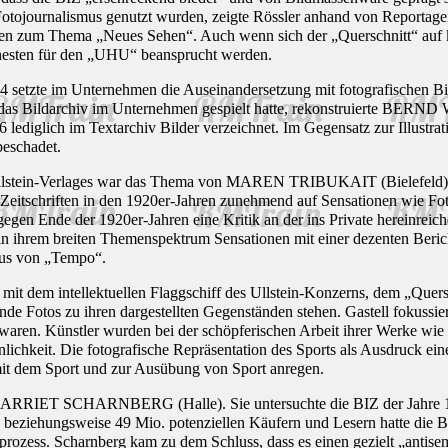
ojournalismus genutzt wurden, zeigte Rössler anhand von Reportagen zu
gen zum Thema „Neues Sehen“. Auch wenn sich der „Querschnitt“ auf kü
ehesten für den „UHU“ beansprucht werden.
 setzte im Unternehmen die Auseinandersetzung mit fotografischen Bi
 das Bildarchiv im Unternehmen gespielt hatte, rekonstruierte BERND W
lediglich im Textarchiv Bilder verzeichnet. Im Gegensatz zur Illustra
beschadet.
lstein-Verlages war das Thema von MAREN TRIBUKAIT (Bielefeld). Sie 
eitschriften in den 1920er-Jahren zunehmend auf Sensationen wie Fo
gegen Ende der 1920er-Jahren eine Kritik an der ins Private hereinreichen
n ihrem breiten Themenspektrum Sensationen mit einer dezenten Berich
mus von „Tempo“.
ich mit dem intellektuellen Flaggschiff des Ullstein-Konzerns, dem 
ende Fotos zu ihren dargestellten Gegenständen stehen. Gastell fokussi
waren. Künstler wurden bei der schöpferischen Arbeit ihrer Werke wie 
nlichkeit. Die fotografische Repräsentation des Sports als Ausdruck ein
mit dem Sport und zur Ausübung von Sport anregen.
 HARRIET SCHARNBERG (Halle). Sie untersuchte die BIZ der Jahre 19
eziehungsweise 49 Mio. potenziellen Käufern und Lesern hatte die BI
ozess. Scharnberg kam zu dem Schluss, dass es einen gezielt „antisemi