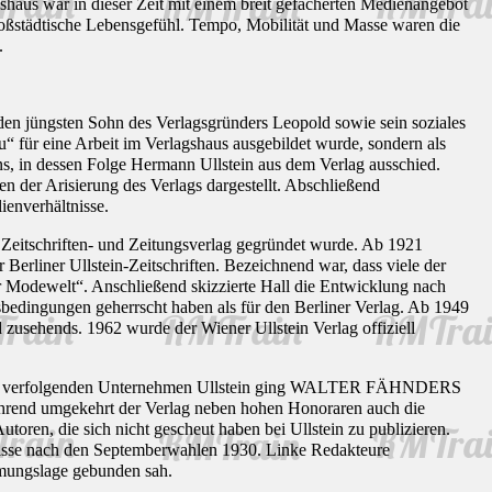
shaus war in dieser Zeit mit einem breit gefächerten Medienangebot
 großstädtische Lebensgefühl. Tempo, Mobilität und Masse waren die
.
en jüngsten Sohn des Verlagsgründers Leopold sowie sein soziales
u“ für eine Arbeit im Verlagshaus ausgebildet wurde, sondern als
ins, in dessen Folge Hermann Ullstein aus dem Verlag ausschied.
 der Arisierung des Verlags dargestellt. Abschließend
ienverhältnisse.
eitschriften- und Zeitungsverlag gegründet wurde. Ab 1921
Berliner Ullstein-Zeitschriften. Bezeichnend war, dass viele der
er Modewelt“. Anschließend skizzierte Hall die Entwicklung nach
sbedingungen geherrscht haben als für den Berliner Verlag. Ab 1949
zusehends. 1962 wurde der Wiener Ullstein Verlag offiziell
he Ziele verfolgenden Unternehmen Ullstein ging WALTER FÄHNDERS
hrend umgekehrt der Verlag neben hohen Honoraren auch die
utoren, die sich nicht gescheut haben bei Ullstein zu publizieren.
ltnisse nach den Septemberwahlen 1930. Linke Redakteure
immungslage gebunden sah.