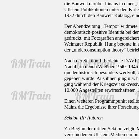
die Bauwelt darüber hinaus in einer „
Ullstein-Publikationen unter den Kri
1932 durch den Bauwelt-Katalog, ein
Der Abendzeitung „Tempo“ widmete si
demokratisch-positive Identität bei d
gedruckt, mit Fotografien angereiche
Weimarer Republik. Hung betonte in s
der „underconsumption theory“ betri
Nach der Sektion II berichtete DAVI
Nachf., in denen Wießner 1940–1945 
quellenhistorisch besonders wertvoll
gegeben wurde. Aus ihnen ging u.a. he
ging während der Kriegszeit sukzessiv
10.000 Angestellten erwirtschaftete
Einen weiteren Programmpunkt stellte
Mainz die Ergebnisse ihrer Forschung
Sektion III: Autoren
Zu Beginn der dritten Sektion zei
verschiedenen Ullstein-Medien ein br