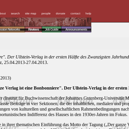
bout
search
site map
people
donate
contact
help
ussion Networks
Reviews
Job Guide
Announcements
e". Der Ullstein-Verlag in der ersten Hälfte des Zwanzigsten Jahrhund
z, 25.04.2013-27.04.2013.
 2013)
e Verlag ist eine Bonbonniere". Der Ullstein-Verlag in der erste
 (Institut für Buchwissenschaft der Johannes Gutenberg-Universität Ma
fasste Beiträge in vier Sektionen, die der inhaltlichen, medialen und p
gen von kulturellen und gesellschaftlichen Rahmenbedingungen nachgi
portunistischen Indifferenz des Hauses in den 1930er-Jahren im Fokus.
ihrer thematischen Einführung das Motto der Tagung („Der ganze Verl