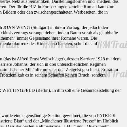
ziertes Netz aus Semantiken, Darstellungsformen und -medien, das
ren. Der für die BIZ in Fortsetzungen zerteilte Roman kam zum
n Bildern oder den zwischengeschalteten Werbeseiten, die in
ich JOAN WENG (Stuttgart) in ihrem Vortrag, der jedoch den
xklusivvertrags vorangetrieben, indem Baum vorab als glaubhafte
ndalthemen“ immer Gegenstand ihrer Romane waren. Die
dienkonkurrenz des Kinos ausschalteten, schuf die auf
nn (das ist Alfred Ernst Wollschläger), dessen Karriere 1928 mit dem
ere Johanns, der sich in drei unterschiedlichen Regimen
rtunistischer Mitläufer nutze er den Zeitgeist geschickt. Er trat im
 Trotzdem gab es in seinem Schaffen keinen Bruch, sondern
ER WETTINGFELD (Berlin). In ihm soll eine Gesamtdarstellung der
us wurde eine eigenständige Sektion gewidmet, die von PATRICK
rierte Blatt“ und der „Münchener Illustrierte Presse“ im Hinblick
t sei. Dass die beiden Heftmagazine „UHU“ und „Querschnitt“