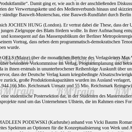
Produktfamilie“. Damit ging er, wie auch in der anschließenden Diskuss
terien der Verwertungskette und des Medienverbunds hinaus und skizzi
e ständige Bauwelt-Musterschau, eine Bauwelt-Rundfahrt durch Berlin
ch JOCHEN HUNG (London). Er vertrat dabei die These, dass der Ullst
er jungen Zielgruppe des Blatts fördern wollte. In ihrer Aufmachung ent
rt und konsequent auf das Massenpublikum der Berliner Metropolenregi
einem Vortrag, dass neben dem programmatisch-demokratischen Tenor de
eben wurde.
D OELS (Mainz) über die monatlichen Berichte des Verlagsleiters Max
über besondere Vorkommnisse im Verlag, Programmplanung und betriebs
, da in ihnen erstmals in ununterbrochener Reihenfolge Auskunft über
rvor, dass der Deutsche Verlag kaum kriegsbedingte Absatzschwierigke
e zurück, große Produktionskapazitäten wurden ins Ausland verlagert,
n 1.944.166 Mio. Reichsmark Umsatz und 55 Mio. Reichsmark Reingewi
 eine studentische Postersektion dar, in der Studenten des Masterstud
sprojekte rund um das Unternehmen Ullstein, die im Rahmen eines Fors
gte MADLEEN PODEWSKI (Karlsruhe) anhand von Vicki Baums Roman „
eites Spektrum an Optionen für die Konzeptualisierung von Werk und 