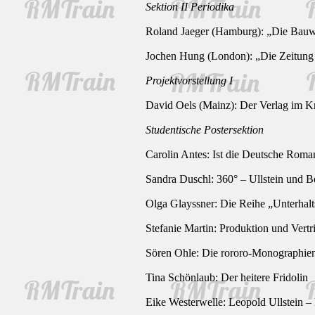
Sektion II Periodika
Roland Jaeger (Hamburg): „Die Bauwe
Jochen Hung (London): „Die Zeitung 
Projektvorstellung I
David Oels (Mainz): Der Verlag im K
Studentische Postersektion
Carolin Antes: Ist die Deutsche Rom
Sandra Duschl: 360° – Ullstein und Be
Olga Glayssner: Die Reihe „Unterhal
Stefanie Martin: Produktion und Vert
Sören Ohle: Die rororo-Monographien
Tina Schönlaub: Der heitere Fridolin
Eike Westerwelle: Leopold Ullstein –