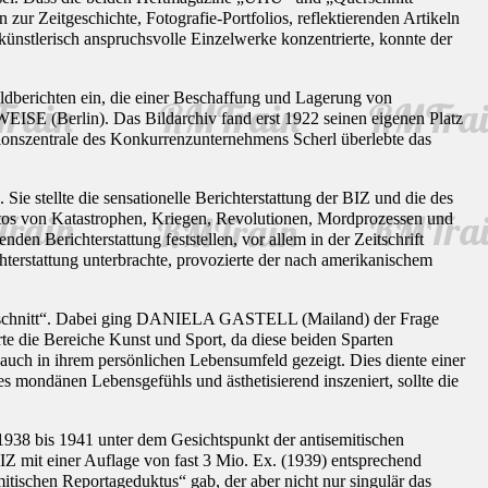
r Zeitgeschichte, Fotografie-Portfolios, reflektierenden Artikeln
nstlerisch anspruchsvolle Einzelwerke konzentrierte, konnte der
ldberichten ein, die einer Beschaffung und Lagerung von
EISE (Berlin). Das Bildarchiv fand erst 1922 seinen eigenen Platz
tionszentrale des Konkurrenzunternehmens Scherl überlebte das
stellte die sensationelle Berichterstattung der BIZ und die des
tos von Katastrophen, Kriegen, Revolutionen, Mordprozessen und
den Berichterstattung feststellen, vor allem in der Zeitschrift
terstattung unterbrachte, provozierte der nach amerikanischem
„Querschnitt“. Dabei ging DANIELA GASTELL (Mailand) der Frage
erte die Bereiche Kunst und Sport, da diese beiden Sparten
auch in ihrem persönlichen Lebensumfeld gezeigt. Dies diente einer
es mondänen Lebensgefühls und ästhetisierend inszeniert, sollte die
38 bis 1941 unter dem Gesichtspunkt der antisemitischen
Z mit einer Auflage von fast 3 Mio. Ex. (1939) entsprechend
tischen Reportageduktus“ gab, der aber nicht nur singulär das