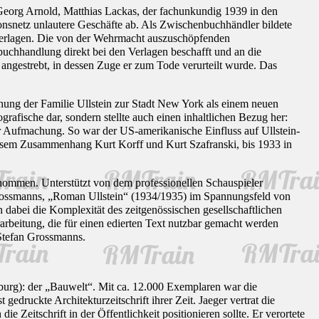
eorg Arnold, Matthias Lackas, der fachunkundig 1939 in den
ionsnetz unlautere Geschäfte ab. Als Zwischenbuchhändler bildete
erlagen. Die von der Wehrmacht auszuschöpfenden
uchhandlung direkt bei den Verlagen beschafft und an die
angestrebt, in dessen Zuge er zum Tode verurteilt wurde. Das
ung der Familie Ullstein zur Stadt New York als einem neuen
rafische dar, sondern stellte auch einen inhaltlichen Bezug her:
r Aufmachung. So war der US-amerikanische Einfluss auf Ullstein-
esem Zusammenhang Kurt Korff und Kurt Szafranski, bis 1933 in
mmen. Unterstützt von dem professionellen Schauspieler
ossmanns, „Roman Ullstein“ (1934/1935) im Spannungsfeld von
abei die Komplexität des zeitgenössischen gesellschaftlichen
beitung, die für einen edierten Text nutzbar gemacht werden
 Stefan Grossmanns.
g): der „Bauwelt“. Mit ca. 12.000 Exemplaren war die
gedruckte Architekturzeitschrift ihrer Zeit. Jaeger vertrat die
e Zeitschrift in der Öffentlichkeit positionieren sollte. Er verortete