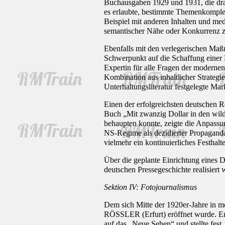
Buchausgaben 1929 und 1931, die dram
es erlaubte, bestimmte Themenkomplex
Beispiel mit anderen Inhalten und me
semantischer Nähe oder Konkurrenz z
Ebenfalls mit den verlegerischen Maß
Schwerpunkt auf die Schaffung einer 
Expertin für alle Fragen der moderne
Kombination aus inhaltlicher Strategi
Unterhaltungsliteratur festgelegte Ma
Einen der erfolgreichsten deutschen Re
Buch „Mit zwanzig Dollar in den wil
behaupten konnte, zeigte die Anpassung
NS-Regime als dezidierter Propaganda
vielmehr ein kontinuierliches Festhalt
Über die geplante Einrichtung eines
deutschen Pressegeschichte realisiert 
Sektion IV: Fotojournalismus
Dem sich Mitte der 1920er-Jahre in 
RÖSSLER (Erfurt) eröffnet wurde. Er a
auf das „Neue Sehen“ und stellte fes