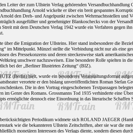
n Leiter der zum Ullstein Verlag gehörenden Versandbuchhandlung G
andbuchhandlung Arnold wickelte er über ein breit gespanntes Korrupt
 Arnold den Dreh- und Angelpunkt zwischen Wehrmachtsstellen und V
hträglich ausgefüllter und genehmigter Blankoschecks von der Versandb
 Streit mit dem Deutschen Verlag 1942 wurde ein Verfahren gegen ihn 
t.
er die Emigration der Ullsteins. Hier stand insbesondere die Bezieh
“ im Mittelpunkt. Münzel stellte die Verbindung nicht nur als eine geog
ssen des Pressekonzerns und deren streckenweise stark amerikanische
eltkrieg unschwer nachzuweisen. Eine besondere Rolle spielten in di
lich bei der „Berliner Illustrirten Zeitung“ (BIZ).
(Berlin) hielt, wurde ein besonderes Veranstaltungsformat aufgeno
eater verortete er den bislang unveröffentlichten Roman Stefan Gr
schdenken. Die in den Vortrag eingeschobenen Textpassagen belegten d
en im Genre des Romans. Grossmanns Tod 1935 verhinderte eine Überar
ts ermöglichte dennoch eine Einordnung in das literarische Schaffen
g berücksichtigten Periodikum widmete sich ROLAND JAEGER (Hambur
tark wie die bekannteren Ullstein Zeitschriften, aber sie war die meist 
ießlich monetären Interessen des Verlags diente, sondern diesen durch di