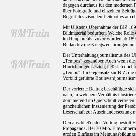
dagegen durchaus für den modernen Fot
über Fotografie und einzelnen Beiträ
Begriff des visuellen Leitmotivs am 
Mit Ullsteins Übernahme der BIZ 1894
Bildmaterial bedurften. Welche Rolle
im Hauptarchiv, zuvor wurden ab 1896 
Bildarchiv die Kriegszerstörungen un
Der Unterhaltungsjournalismus des Ul
„Tempos“ gegenüber. Auch wenn die Z
Hinrichtungen setzten, ließ sich doch 
„Tempo“. Im Gegensatz zur BIZ, die i
Vorbild geführte Boulevardjournalis
Der vorletzte Beitrag beschäftigte s
nach, in welchem Verhältnis illustrier
dominierend im Querschnitt vertreten 
ganzheitlichen Inszenierung der Persö
Leserschaft zur Auseinandersetzung 
Den abschließenden Vortrag bestritt
Propaganda. Bei 70 Mio. Einwohnern b
großen Einfluss im Meinungsbildungspr