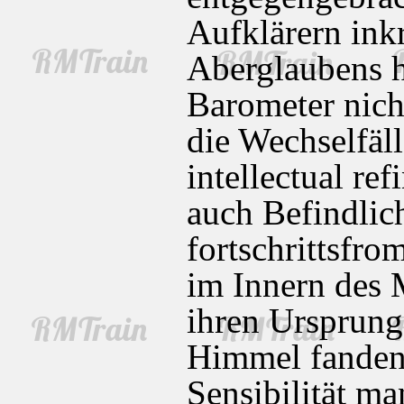
Aufklärern ink
Aberglaubens h
Barometer nicht
die Wechselfäll
intellectual re
auch Befindlich
fortschrittsfro
im Innern des 
ihren Ursprung
Himmel fanden.
Sensibilität m