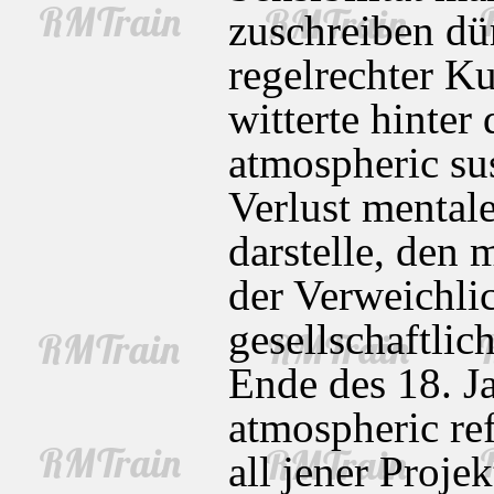
zuschreiben dür
regelrechter K
witterte hinte
atmospheric sus
Verlust mental
darstelle, den
der Verweichli
gesellschaftli
Ende des 18. J
atmospheric re
all jener Proje