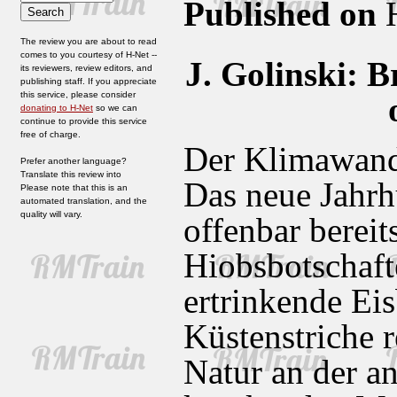
Published on
H
The review you are about to read
comes to you courtesy of H-Net --
J. Golinski: B
its reviewers, review editors, and
publishing staff. If you appreciate
this service, please consider
donating to H-Net
so we can
continue to provide this service
free of charge.
Der Klimawande
Prefer another language?
Translate this review into
Das neue Jahrhu
Please note that this is an
automated translation, and the
quality will vary.
offenbar bereit
Hiobsbotschaft
ertrinkende Ei
Küstenstriche r
Natur an der a