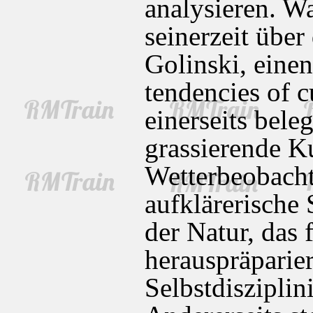
analysieren. Wa
seinerzeit über 
Golinski, einen
tendencies of c
einerseits bele
grassierende K
Wetterbeobach
aufklärerische
der Natur, das 
herauspräparie
Selbstdisziplin