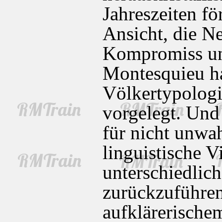
Jahreszeiten fö
Ansicht, die N
Kompromiss un
Montesquieu hat
Völkertypologi
vorgelegt. Und 
für nicht unwah
linguistische V
unterschiedlic
zurückzuführen 
aufklärerische