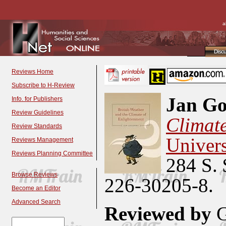
a
Disc
Reviews Home
Subscribe to H-Review
Jan Go
Info. for Publishers
Review Guidelines
Climate
Review Standards
Univers
Reviews Management
Reviews Planning Committee
284 S. 
Browse Reviews
226-30205-8.
Become an Editor
Advanced Search
Reviewed by
G