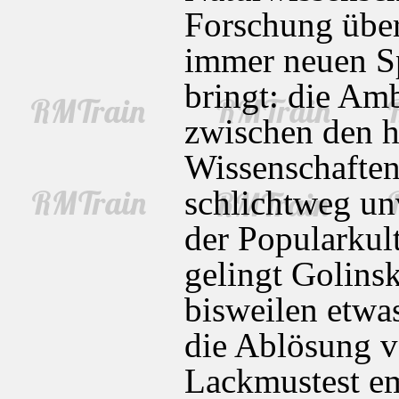
Forschung über
immer neuen Sp
bringt: die Am
zwischen den 
Wissenschaften
schlichtweg un
der Popularkul
gelingt Golins
bisweilen etwas
die Ablösung 
Lackmustest em