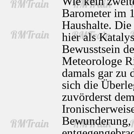
Wie kein zweit
Barometer im 1
Haushalte. Die 
hier als Katal
Bewusstsein des
Meteorologe Ri
damals gar zu 
sich die Überl
zuvörderst dem
Ironischerweise
Bewunderung, 
entgegengebrac