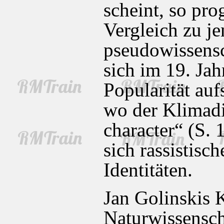
scheint, so pro
Vergleich zu j
pseudowissensc
sich im 19. Ja
Popularität au
wo der Klimadi
character“ (S. 
sich rassistisc
Identitäten.
Jan Golinskis 
Naturwissenscha