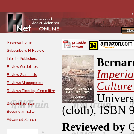
a
Disc
Reviews Home
Subscribe to H-Review
Bernard
Info. for Publishers
Review Guidelines
Imperia
Review Standards
Culture 
Reviews Management
Reviews Planning Committee
Univers
Browse Reviews
(cloth), ISBN 
Become an Editor
Advanced Search
Reviewed by
G