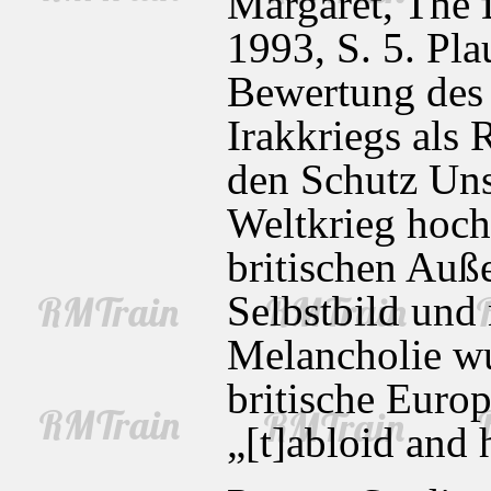
Margaret, The 
1993, S. 5. Pla
Bewertung des 
Irakkriegs als 
den Schutz Uns
Weltkrieg hochs
britischen Auß
Selbstbild und 
Melancholie wur
britische Euro
„[t]abloid and