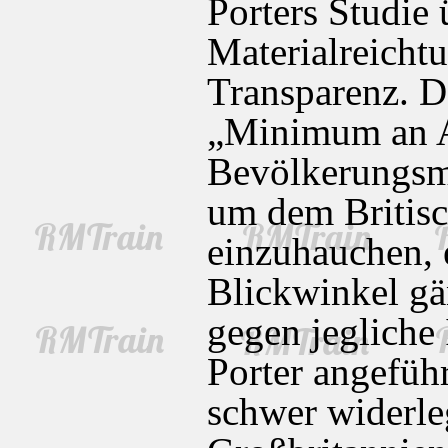
Porters Studie
Materialreicht
Transparenz. Da
„Minimum an Ap
Bevölkerungsme
um dem Britis
einzuhauchen, 
Blickwinkel gä
gegen jegliche 
Porter angefüh
schwer widerleg