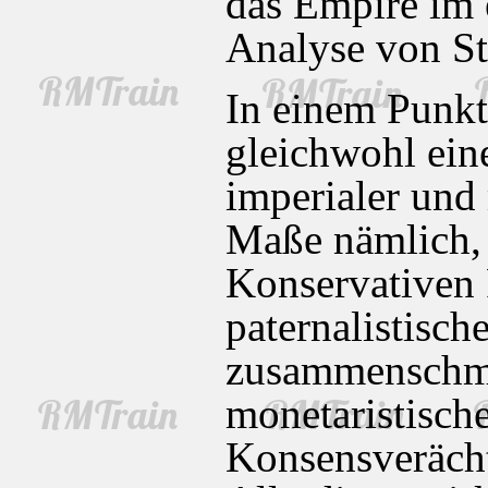
das Empire im 
Analyse von S
In einem Punkt
gleichwohl ei
imperialer und
Maße nämlich, 
Konservativen 
paternalistisc
zusammenschmo
monetaristisch
Konsensverächt