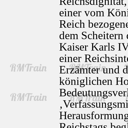
Reichsdignität
einer vom Köni
Reich bezogene
dem Scheitern 
Kaiser Karls I
einer Reichsint
Erzämter und 
königlichen Hof
Bedeutungsverl
‚Verfassungsmit
Herausformung 
Reichstags begl