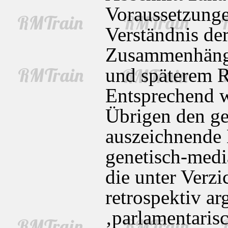
Voraussetzunge
Verständnis der
Zusammenhänge
und späterem R
Entsprechend w
Übrigen den g
auszeichnende
genetisch-mediä
die unter Verzi
retrospektiv a
‚parlamentaris