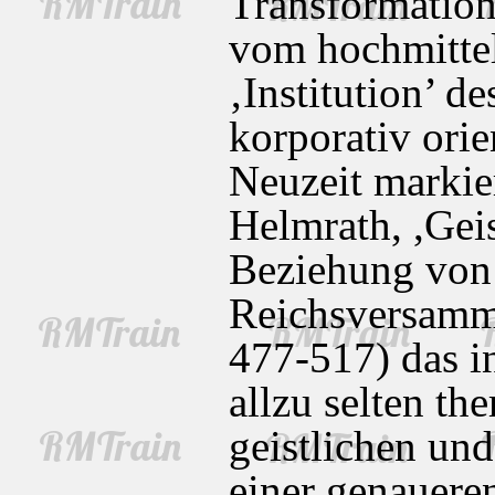
Transformation
vom hochmittela
‚Institution’ 
korporativ orie
Neuzeit markie
Helmrath, ,Geis
Beziehung von
Reichsversamml
477-517) das i
allzu selten th
geistlichen un
einer genauere