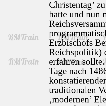
Christentag’ z
hatte und nun m
Reichsversamm
programmatisch
Erzbischofs Be
Reichspolitik)
erfahren sollte
Tage nach 1486
konstatierende
traditionalen 
‚modernen’ Elem