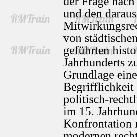
der Frage nach 
und den daraus
Mitwirkungsre
von städtischen
geführten histo
Jahrhunderts zu
Grundlage einer
Begrifflichkei
politisch-recht
im 15. Jahrhund
Konfrontation 
modernen recht