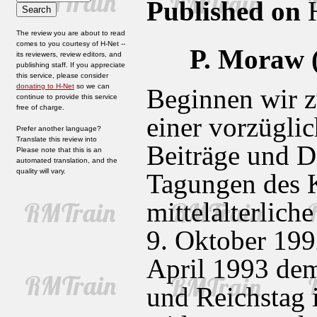
Published on
H
The review you are about to read
comes to you courtesy of H-Net --
P. Moraw 
its reviewers, review editors, and
publishing staff. If you appreciate
this service, please consider
donating to H-Net
so we can
Beginnen wir z
continue to provide this service
free of charge.
einer vorzügl
Prefer another language?
Translate this review into
Beiträge und D
Please note that this is an
automated translation, and the
quality will vary.
Tagungen des K
mittelalterlich
9. Oktober 199
April 1993 de
und Reichstag i