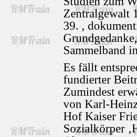
Studien zum W
Zentralgewalt 
39. , dokument
Grundgedanke, 
Sammelband in
Es fällt entspr
fundierter Bei
Zumindest erwä
von Karl-Hein
Hof Kaiser Frie
Sozialkörper ‚H