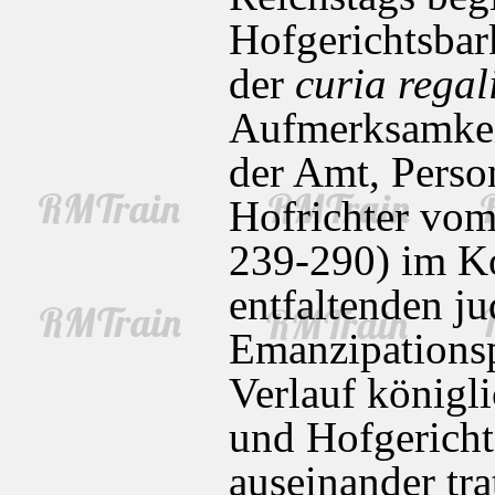
Hofgerichtsbark
der
curia regal
Aufmerksamkeit
der Amt, Perso
Hofrichter vom 
239-290) im Ko
entfaltenden ju
Emanzipationsp
Verlauf königli
und Hofgericht
auseinander tra