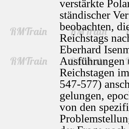
verstärkte Pol
ständischer Ve
beobachten, di
Reichstags nach
Eberhard Isenma
Ausführungen ü
Reichstagen im
547-577) ansc
gelungen, epoc
von den spezif
Problemstellun