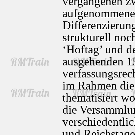
vergangenen zw
aufgenommene D
Differenzierung
strukturell noc
‘Hoftag’ und de
ausgehenden 15
verfassungsrech
im Rahmen die
thematisiert w
die Versammlun
verschiedentli
und Reichstage