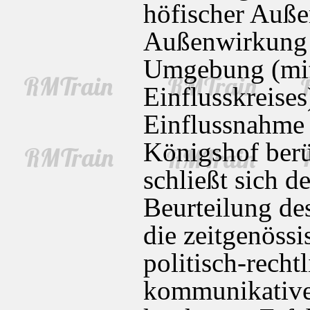
höfischer Auß
Außenwirkung d
Umgebung (mit
Einflusskreises
Einflussnahme 
Königshof berü
schließt sich d
Beurteilung de
die zeitgenöss
politisch-recht
kommunikativen