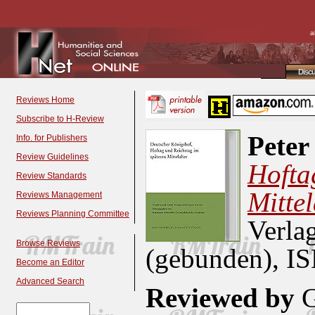
a
Disc
Reviews Home
Subscribe to H-Review
Peter
Info. for Publishers
Review Guidelines
Hofta
Review Standards
Mittel
Reviews Management
Reviews Planning Committee
Verla
Browse Reviews
(gebunden), I
Become an Editor
Advanced Search
Reviewed by
G