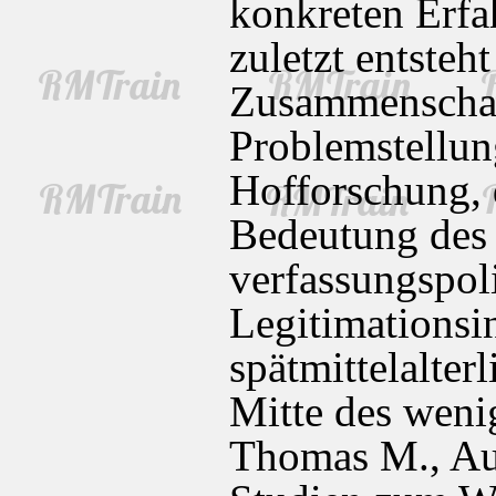
konkreten Erfa
zuletzt entsteh
Zusammenschau
Problemstellun
Hofforschung, d
Bedeutung des
verfassungspoli
Legitimationsi
spätmittelalter
Mitte des weni
Thomas M., Au